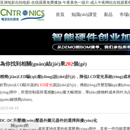
亚洲电影自拍电影-在线观看免费播放-午夜黄色一级片-成人午夜网站在线观看视
首頁
知識(shí)課堂
新品
市場(c
為你找到相關(guān)結(jié)果
202
個(gè)
精簡(jiǎn)LED驅(qū)動(dòng)設(shè)計(jì)，降低LCD背光系統(tǒng)成
針對(duì)LCD顯示器的
LED背光
源設(shè)計(jì)，傳統(tǒng)升壓型驅(
(yīng)用中，所需控制器與電感數(shù)量大幅增加，導(dǎo)致物料成本與PC
(guān)鍵挑戰(zhàn)。
2025-09-19
DC-DC升壓穩(wěn)壓器外圍元器件的選擇與優(yōu)化
關(guān)閉
在便攜和可穿戴設(shè)備等電池供電的低電壓應(yīng)用中，常有一些功能需要較高的電壓