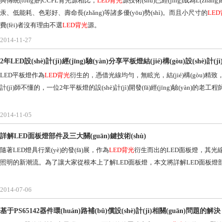
與傳統(tǒng)的CCFL背光源相比，
LED背光
源技術(shù)已經(jīng)成為L(zhǎn
汞、低能耗、色彩好、壽命長(zhǎng)等諸多優(yōu)勢(shì)。而且小尺寸的
LE
費(fèi)者沒有理由不選
LED背光
源。
2014-11-27
2年LED設(shè)計(jì)經(jīng)驗(yàn)分享平板燈結(jié)構(gòu)設(shè)計(jì
LED平板燈作為
LED背光
衍生的，憑借光線均勻，無眩光，結(jié)構(gò
計(jì)師不懂的，一位2年平板燈的設(shè)計(jì)開發(fā)經(jīng)驗(yàn)的老工程
2014-11-05
詳解LED面板燈部件及三大關(guān)鍵技術(shù)
隨著LED燈具行業(yè)的發(fā)展，作為
LED背光
衍生而出的LED面板燈，其光線均勻
照明的新潮流。為了讓大家從根本上了解LED面板燈，本文將詳解LED面板燈部
2014-07-06
基于PS65142器件環(huán)路補(bǔ)償設(shè)計(jì)相關(guān)問題的解決