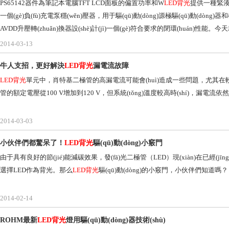
PS65142器件為筆記本電腦TFT LCD面板的偏置功率和W
LED背光
提供一種緊湊型解
一個(gè)負(fù)充電泵穩(wěn)壓器，用于驅(qū)動(dòng)源極驅(qū)動(dòng)
AVDD升壓轉(zhuǎn)換器設(shè)計(jì)一個(gè)符合要求的閉環(huán)性能。
2014-03-13
牛人支招，更好解決
LED背光
漏電流故障
LED背光
單元中，肖特基二極管的高漏電流可能會(huì)造成一些問題，尤其
管的額定電壓從100 V增加到120 V，但系統(tǒng)溫度較高時(shí)，漏電流依然是
2014-03-03
小伙伴們都驚呆了！
LED背光
驅(qū)動(dòng)小竅門
由于具有良好的節(jié)能減碳效果，發(fā)光二極管（LED）現(xiàn)在已經(jīng
選擇LED作為背光。那么
LED背光
驅(qū)動(dòng)的小竅門，小伙伴們知道嗎？
2014-02-14
ROHM最新
LED背光
燈用驅(qū)動(dòng)器技術(shù)