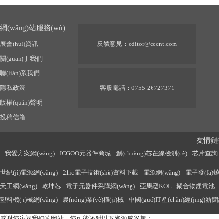
網(wǎng)站服務(wù)
展會(huì)資訊
反饋意見：
editor@eecnt.com
關(guān)于我們
聯(lián)系我們
隱私政策
客服電話：0755-26727371
版權(quán)聲明
投稿信箱
友情鏈接
我愛方案網(wǎng)
ICGOO元器件商城
創(chuàng)芯在線檢測(cè)
芯片查詢
世紀(jì)電源網(wǎng)
21ic電子技術(shù)資料下載
電源網(wǎng)
電子發(fā)燒
天工網(wǎng)
乾坤芯
電子元器件采購網(wǎng)
亞馬遜KOL
聚合物鋰電池
塑料機(jī)械網(wǎng)
農(nóng)業(yè)機(jī)械
中國(guó)IT產(chǎn)經(jīng)新聞
感谢您访问我们的网站，您可能还对以下资源感兴趣：