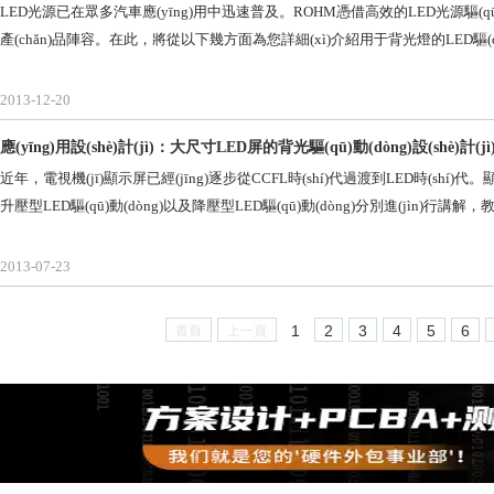
LED光源已在眾多汽車應(yīng)用中迅速普及。ROHM憑借高效的LED光源驅(qū)動(dòn
產(chǎn)品陣容。在此，將從以下幾方面為您詳細(xì)介紹用于背光燈的LED驅(q
2013-12-20
應(yīng)用設(shè)計(jì)：大尺寸LED屏的背光驅(qū)動(dòng)設(shè)計(jì
近年，電視機(jī)顯示屏已經(jīng)逐步從CCFL時(shí)代過渡到LED時(shí)代
升壓型LED驅(qū)動(dòng)以及降壓型LED驅(qū)動(dòng)分別進(jìn)行講解
2013-07-23
1
2
3
4
5
6
首頁
上一頁