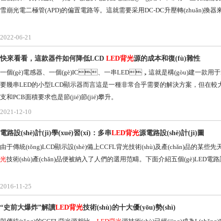
雪崩光電二極管(APD)的偏置電路等。這就需要采用DC-DC升壓轉(zhuǎn)換器來向
2022-06-21
快來看看，這款器件如何降低LCD
LED背光
源的成本和復(fù)雜性
一個(gè)電感器、一個(gè)IC、一串LED，這就是構(gòu)建一款用于LCD
要幾串LED的小型LCD顯示器而言這是一種非常合乎需要的解決方案，但在較大的顯示
支和PCB面積要求也是節(jié)節(jié)攀升。
2021-12-10
電路設(shè)計(jì)學(xué)習(xí)：多串
LED背光
源電路設(shè)計(jì)圖
由于傳統(tǒng)LCD顯示設(shè)備上CCFL背光技術(shù)及產(chǎn)品的某些
光
技術(shù)產(chǎn)品便被納入了人們的選用范疇。下面介紹五個(gè)LED電路設(s
2016-11-25
“史前大爆炸”解讀
LED背光
技術(shù)的十大優(yōu)勢(shì)